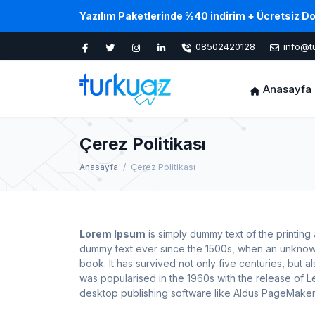
Yazılım Paketlerinde %40 indirim + Ücretsiz D
08502420128
info@t
Anasayfa
Çerez Politikası
Anasayfa
Çerez Politikası
Lorem Ipsum
is simply dummy text of the printing
dummy text ever since the 1500s, when an unknown
book. It has survived not only five centuries, but a
was popularised in the 1960s with the release of 
desktop publishing software like Aldus PageMaker 