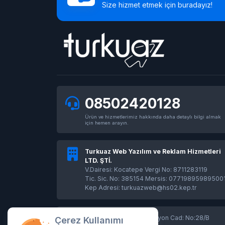
Size hizmet etmek için buradayız!
08502420128
Ürün ve hizmetlerimiz hakkında daha detaylı bilgi almak
için hemen arayın.
Turkuaz Web Yazılım ve Reklam Hizmetleri
LTD. ŞTİ.
V.Dairesi: Kocatepe Vergi No: 8711283119
Tic. Sic. No: 385154 Mersis: 07719895989500
Kep Adresi: turkuazweb@hs02.kep.tr
Kayadibi Mah. İzmir İstasyon Cad: No:28/B
Çerez Kullanımı