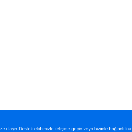
bize ulaşın. Destek ekibimizle iletişime geçin veya bizimle bağlantı kur