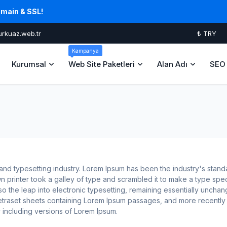
omain & SSL!
urkuaz.web.tr
₺ TRY
Kampanya
Kurumsal
Web Site Paketleri
Alan Adı
SEO 
 and typesetting industry. Lorem Ipsum has been the industry's stand
 printer took a galley of type and scrambled it to make a type sp
lso the leap into electronic typesetting, remaining essentially unchang
Letraset sheets containing Lorem Ipsum passages, and more recently 
including versions of Lorem Ipsum.