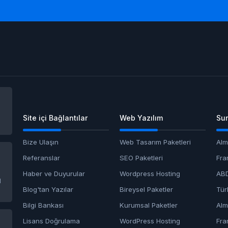
Site içi Bağlantılar
Web Yazılım
Sun
Bize Ulaşın
Web Tasarım Paketleri
Alm
Referanslar
SEO Paketleri
Fra
Haber ve Duyurular
Wordpress Hosting
ABD
1
Blog'tan Yazılar
Bireysel Paketler
Tür
Bilgi Bankası
Kurumsal Paketler
Alm
Lisans Doğrulama
WordPress Hosting
Fra