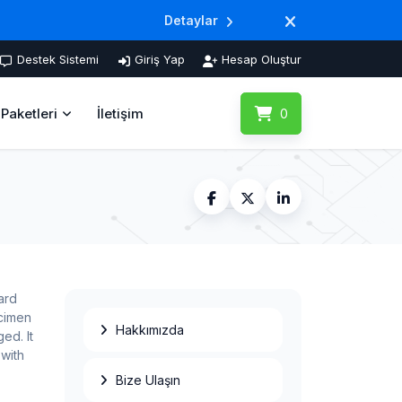
Detaylar
Destek Sistemi
Giriş Yap
Hesap Oluştur
Paketleri
İletişim
0
ard
ecimen
Hakkımızda
ed. It
with
Bize Ulaşın