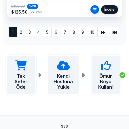
$156.87
%20
İncele
$125.50
/ tek sefer
1
2
3
4
5
6
7
8
9
10
Tek
Kendi
Ömür
Sefer
Hostuna
Boyu
Öde
Yükle
Kullan!
SSS