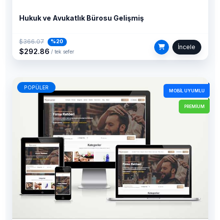
Hukuk ve Avukatlık Bürosu Gelişmiş
$366.07
%20
İncele
$292.86
/ tek sefer
POPÜLER
MOBIL UYUMLU
PREMIUM