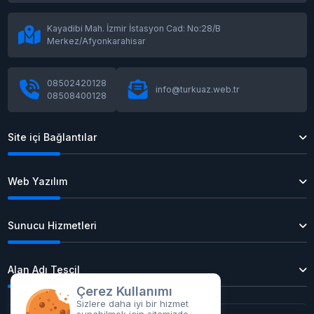
Kayadibi Mah. İzmir İstasyon Cad: No:28/B
Merkez/Afyonkarahisar
08502420128
info@turkuaz.web.tr
08508400128
Site içi Bağlantılar
Web Yazılım
Sunucu Hizmetleri
Alan Adı Tescil
Çerez Kullanımı
Sizlere daha iyi bir hizmet