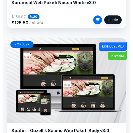
Kurumsal Web Paketi Nossa White v3.0
$156.87
%20
İncele
$125.50
/ tek sefer
POPÜLER
MOBIL UYUMLU
PREMIUM
Kuaför - Güzellik Salonu Web Paketi Body v3.0