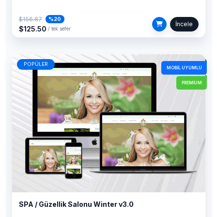
$156.87
%20
İncele
$125.50
/ tek sefer
POPÜLER
MOBIL UYUMLU
PREMIUM
SPA / Güzellik Salonu Winter v3.0