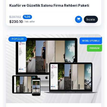
Kuaför ve Güzellik Salonu Firma Rehberi Paketi
$287.62
%20
İncele
$230.10
/ tek sefer
POPÜLER
MOBIL UYUMLU
PREMIUM