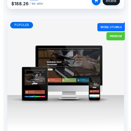
İncele
$188.26
/ tek sefer
POPÜLER
MOBIL UYUMLU
PREMIUM