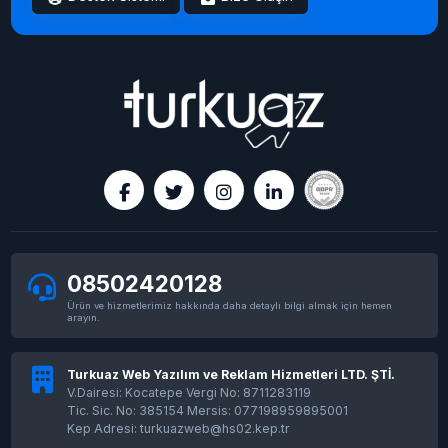
08502420128
Ürün ve hizmetlerimiz hakkında daha detaylı bilgi almak için hemen
arayın.
Turkuaz Web Yazılım ve Reklam Hizmetleri LTD. ŞTİ.
V.Dairesi: Kocatepe Vergi No: 8711283119
Tic. Sic. No: 385154 Mersis: 077198959895001
Kep Adresi: turkuazweb@hs02.kep.tr