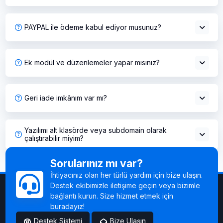
PAYPAL ile ödeme kabul ediyor musunuz?
Ek modül ve düzenlemeler yapar mısınız?
Geri iade imkânım var mı?
Yazılımı alt klasörde veya subdomain olarak
çalıştırabilir miyim?
Sorularınız mı var?
İhtiyacınız olan her türlü yardım için bize ulaşın.
Destek ekibimizle iletişime geçin veya bizimle
bağlantı kurun. Size hizmet etmek için
buradayız!
Destek Sistemi
Bize Ulaşın