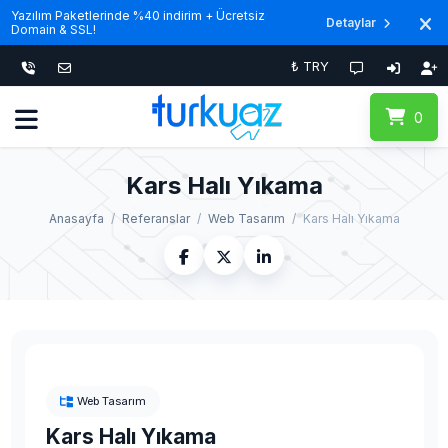
Yazılım Paketlerinde %40 indirim + Ücretsiz
Detaylar
Domain & SSL!
₺ TRY
0
Kars Halı Yıkama
Anasayfa
Referanslar
Web Tasarım
Kars Halı Yıkama
Web Tasarım
Kars Halı Yıkama