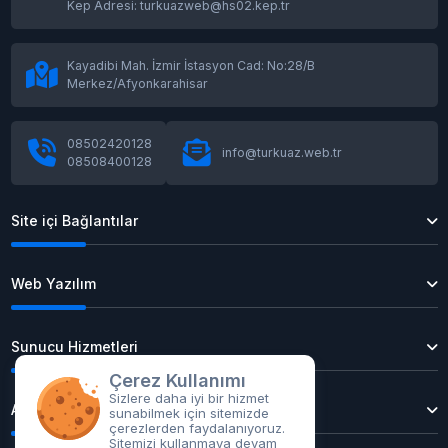
Kep Adresi: turkuazweb@hs02.kep.tr
Kayadibi Mah. İzmir İstasyon Cad: No:28/B
Merkez/Afyonkarahisar
08502420128
info@turkuaz.web.tr
08508400128
Site içi Bağlantılar
Web Yazılım
Sunucu Hizmetleri
Çerez Kullanımı
Sizlere daha iyi bir hizmet
Alan Adı Tescil
sunabilmek için sitemizde
çerezlerden faydalanıyoruz.
Sitemizi kullanmaya devam