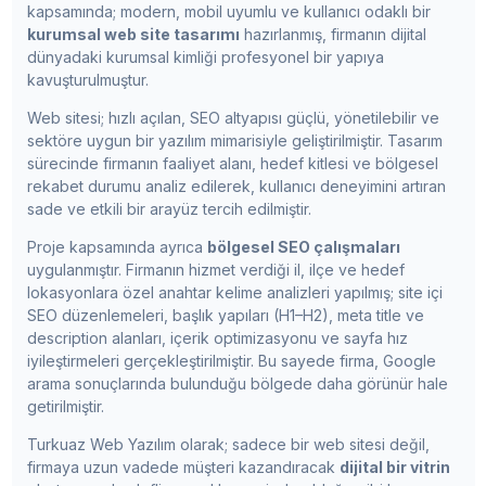
kapsamında; modern, mobil uyumlu ve kullanıcı odaklı bir
kurumsal web site tasarımı
hazırlanmış, firmanın dijital
dünyadaki kurumsal kimliği profesyonel bir yapıya
kavuşturulmuştur.
Web sitesi; hızlı açılan, SEO altyapısı güçlü, yönetilebilir ve
sektöre uygun bir yazılım mimarisiyle geliştirilmiştir. Tasarım
sürecinde firmanın faaliyet alanı, hedef kitlesi ve bölgesel
rekabet durumu analiz edilerek, kullanıcı deneyimini artıran
sade ve etkili bir arayüz tercih edilmiştir.
Proje kapsamında ayrıca
bölgesel SEO çalışmaları
uygulanmıştır. Firmanın hizmet verdiği il, ilçe ve hedef
lokasyonlara özel anahtar kelime analizleri yapılmış; site içi
SEO düzenlemeleri, başlık yapıları (H1–H2), meta title ve
description alanları, içerik optimizasyonu ve sayfa hız
iyileştirmeleri gerçekleştirilmiştir. Bu sayede firma, Google
arama sonuçlarında bulunduğu bölgede daha görünür hale
getirilmiştir.
Turkuaz Web Yazılım olarak; sadece bir web sitesi değil,
firmaya uzun vadede müşteri kazandıracak
dijital bir vitrin