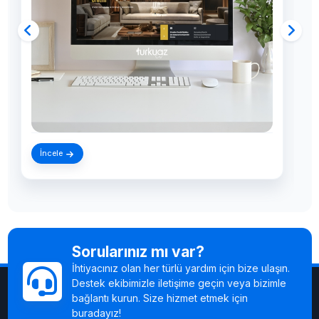
Web Sitesine Git
İncele
Sorularınız mı var?
İhtiyacınız olan her türlü yardım için bize ulaşın.
Destek ekibimizle iletişime geçin veya bizimle
bağlantı kurun. Size hizmet etmek için
buradayız!