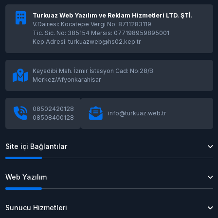
Turkuaz Web Yazılım ve Reklam Hizmetleri LTD. ŞTİ.
V.Dairesi: Kocatepe Vergi No: 8711283119
Tic. Sic. No: 385154 Mersis: 077198959895001
Kep Adresi: turkuazweb@hs02.kep.tr
Kayadibi Mah. İzmir İstasyon Cad: No:28/B
Merkez/Afyonkarahisar
08502420128
info@turkuaz.web.tr
08508400128
Site içi Bağlantılar
Web Yazılım
Sunucu Hizmetleri