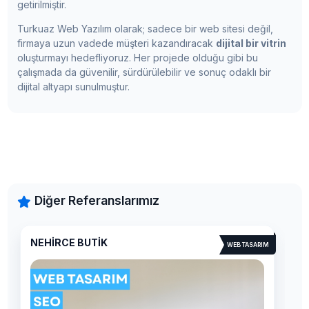
getirilmiştir.
Turkuaz Web Yazılım olarak; sadece bir web sitesi değil,
firmaya uzun vadede müşteri kazandıracak
dijital bir vitrin
oluşturmayı hedefliyoruz. Her projede olduğu gibi bu
çalışmada da güvenilir, sürdürülebilir ve sonuç odaklı bir
dijital altyapı sunulmuştur.
Diğer Referanslarımız
İ.M.C GALVANİZE İNŞAAT
ASARIM
WEB TASARIM