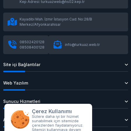
Kep Adresi: turkuazweb@hs02.kep.tr
Kayadibi Mah. İzmir İstasyon Cad: No:28/B
Merkez/Afyonkarahisar
08502420128
info@turkuaz.web.tr
08508400128
Site içi Bağlantılar
Web Yazılım
Sunucu Hizmetleri
Çerez Kullanımı
Sizlere daha iyi bir hizmet
Alan Adı Tescil
sunabilmek için sitemizde
çerezlerden faydalanıyoruz.
Sitemizi kullanmaya devam