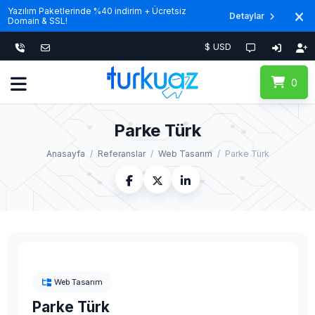
Yazılım Paketlerinde %40 indirim + Ücretsiz
Detaylar
Domain & SSL!
$ USD
0
Parke Türk
Anasayfa
Referanslar
Web Tasarım
Parke Türk
Web Tasarım
Parke Türk