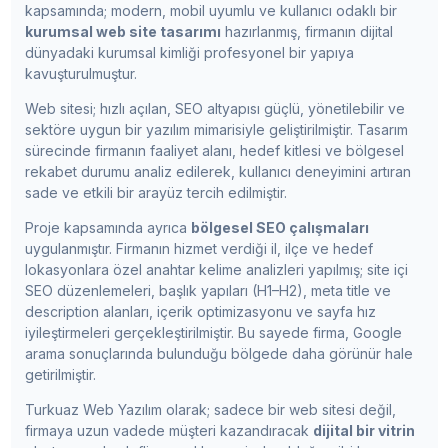
kapsamında; modern, mobil uyumlu ve kullanıcı odaklı bir
kurumsal web site tasarımı
hazırlanmış, firmanın dijital
dünyadaki kurumsal kimliği profesyonel bir yapıya
kavuşturulmuştur.
Web sitesi; hızlı açılan, SEO altyapısı güçlü, yönetilebilir ve
sektöre uygun bir yazılım mimarisiyle geliştirilmiştir. Tasarım
sürecinde firmanın faaliyet alanı, hedef kitlesi ve bölgesel
rekabet durumu analiz edilerek, kullanıcı deneyimini artıran
sade ve etkili bir arayüz tercih edilmiştir.
Proje kapsamında ayrıca
bölgesel SEO çalışmaları
uygulanmıştır. Firmanın hizmet verdiği il, ilçe ve hedef
lokasyonlara özel anahtar kelime analizleri yapılmış; site içi
SEO düzenlemeleri, başlık yapıları (H1–H2), meta title ve
description alanları, içerik optimizasyonu ve sayfa hız
iyileştirmeleri gerçekleştirilmiştir. Bu sayede firma, Google
arama sonuçlarında bulunduğu bölgede daha görünür hale
getirilmiştir.
Turkuaz Web Yazılım olarak; sadece bir web sitesi değil,
firmaya uzun vadede müşteri kazandıracak
dijital bir vitrin