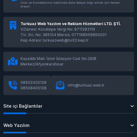
Ürün ve hizmetlerimiz hakkında daha detaylı bilgi almak için hemen
arayın.
Turkuaz Web Yazılım ve Reklam Hizmetleri LTD. ŞTİ.
V.Dairesi: Kocatepe Vergi No: 8711283119
Tic. Sic. No: 385154 Mersis: 077198959895001
Kep Adresi: turkuazweb@hs02.kep.tr
Kayadibi Mah. İzmir İstasyon Cad: No:28/B
Merkez/Afyonkarahisar
08502420128
info@turkuaz.web.tr
08508400128
Site içi Bağlantılar
Web Yazılım