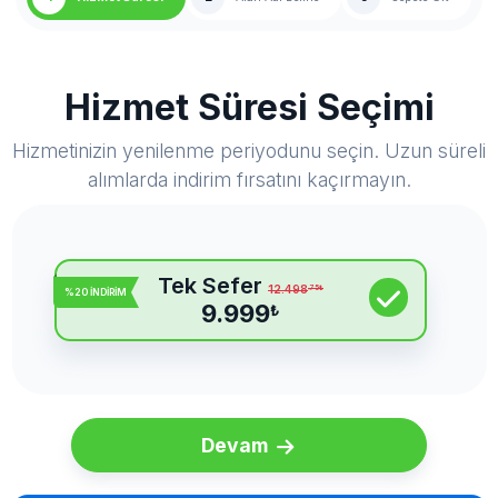
Hizmet Süresi Seçimi
Hizmetinizin yenilenme periyodunu seçin. Uzun süreli
alımlarda indirim fırsatını kaçırmayın.
Tek Sefer
12.498
.75
₺
%20 İNDİRİM
9.999
₺
Devam