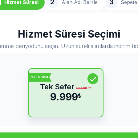
2
3
Hizmet Süresi
Alan Adı Belirle
Sepete 
Hizmet Süresi Seçimi
lenme periyodunu seçin. Uzun süreli alımlarda indirim fır
%20 İNDİRİM
Tek Sefer
12.498
.75
₺
9.999
₺