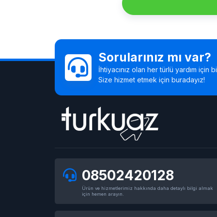
Sorularınız mı var?
İhtiyacınız olan her türlü yardım için 
Size hizmet etmek için buradayız!
08502420128
Ürün ve hizmetlerimiz hakkında daha detaylı bilgi almak
için hemen arayın.