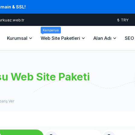
omain & SSL!
urkuaz.web.tr
₺ TRY
Kampanya
Kurumsal
Web Site Paketleri
Alan Adı
SEO 
u Web Site Paketi
pariş Ver