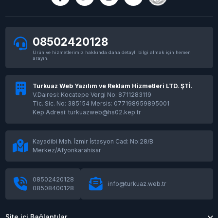
08502420128
Ürün ve hizmetlerimiz hakkında daha detaylı bilgi almak için hemen
arayın.
Turkuaz Web Yazılım ve Reklam Hizmetleri LTD. ŞTİ.
V.Dairesi: Kocatepe Vergi No: 8711283119
Tic. Sic. No: 385154 Mersis: 077198959895001
Kep Adresi: turkuazweb@hs02.kep.tr
Kayadibi Mah. İzmir İstasyon Cad: No:28/B
Merkez/Afyonkarahisar
08502420128
info@turkuaz.web.tr
08508400128
Site içi Bağlantılar