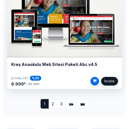
Kreş Anaokulu Web Sitesi Paketi Abc v4.5
8.748,75
%20
₺
İncele
6.999
₺
/ tek sefer
1
2
3