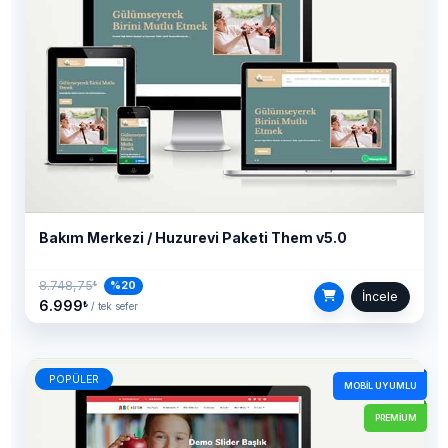
Bakım Merkezi / Huzurevi Paketi Them v5.0
8.748,75
%20
₺
İncele
6.999
₺
/ tek sefer
POPÜLER
MOBIL UYUMLU
PREMIUM