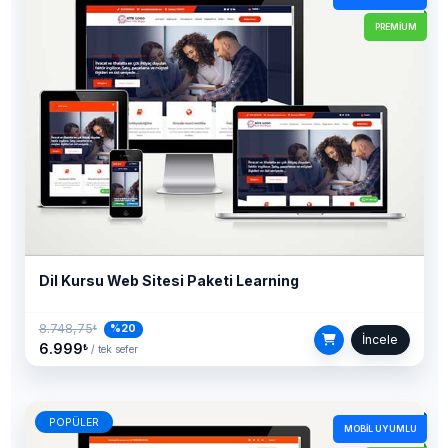
PREMIUM
Dil Kursu Web Sitesi Paketi Learning
8.748,75
%20
₺
İncele
6.999
₺
/ tek sefer
POPÜLER
MOBIL UYUMLU