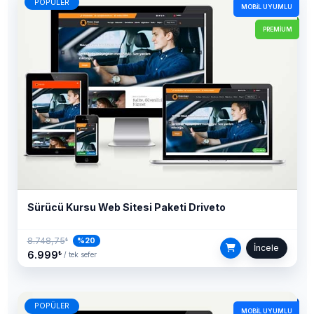
POPÜLER
MOBIL UYUMLU
PREMIUM
Sürücü Kursu Web Sitesi Paketi Driveto
8.748,75
%20
₺
İncele
6.999
₺
/ tek sefer
POPÜLER
MOBIL UYUMLU