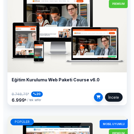
PREMIUM
Eğitim Kurulumu Web Paketi Course v6.0
8.748,75
%20
₺
İncele
6.999
₺
/ tek sefer
POPÜLER
MOBIL UYUMLU
PREMIUM