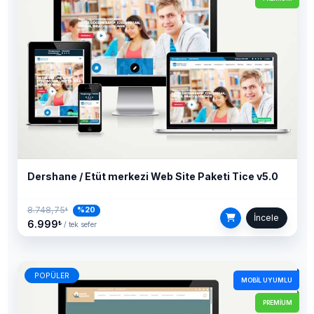
Dershane / Etüt merkezi Web Site Paketi Tice v5.0
8.748,75
%20
₺
İncele
6.999
₺
/ tek sefer
POPÜLER
MOBIL UYUMLU
PREMIUM