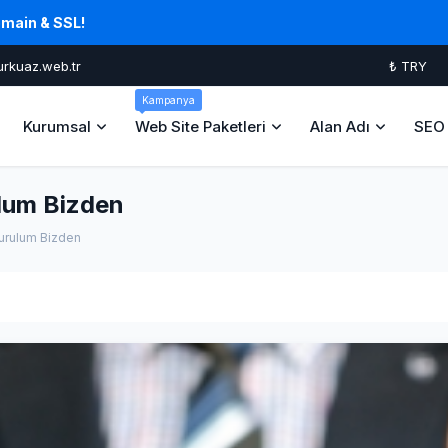
omain & SSL!
urkuaz.web.tr
₺ TRY
Kampanya
Kurumsal
Web Site Paketleri
Alan Adı
SEO 
ulum Bizden
Kurulum Bizden