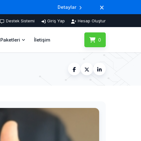
Detaylar
Destek Sistemi
Giriş Yap
Hesap Oluştur
Paketleri
İletişim
0