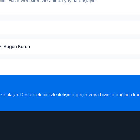
lim. Hazır web sitenizle anında yayına başlayın.
siz Kurulum Bizden
izi Bugün Kurun
asarımlar
siz Kurulum Bizden
izi Bugün Kurun
asarımlar
siz Kurulum Bizden
bize ulaşın. Destek ekibimizle iletişime geçin veya bizimle bağlantı kur