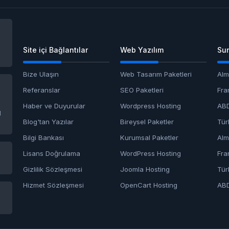
Site içi Bağlantılar
Web Yazılım
Sun
Bize Ulaşın
Web Tasarım Paketleri
Alm
Referanslar
SEO Paketleri
Fra
Haber ve Duyurular
Wordpress Hosting
ABD
1
Blog'tan Yazılar
Bireysel Paketler
Tür
Bilgi Bankası
Kurumsal Paketler
Alm
Lisans Doğrulama
WordPress Hosting
Fra
Gizlilik Sözleşmesi
Joomla Hosting
Tür
Hizmet Sözleşmesi
OpenCart Hosting
AB