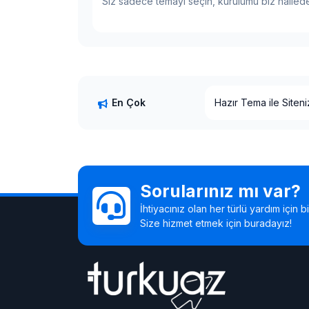
Siz sadece temayı seçin, kurulumu biz hallede
Tema Satın Al, Ücret
Yeni Temalar Eklendi
En Çok
Hazır Tema ile Siten
Satışlarınızı Artıran T
Tema Satın Al, Ücret
Okunanlar
Yeni Temalar Eklendi
Hazır Tema ile Siten
Satışlarınızı Artıran T
Sorularınız mı var?
Tema Satın Al, Ücret
İhtiyacınız olan her türlü yardım için 
Size hizmet etmek için buradayız!