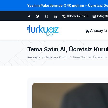
Yazılım Paketlerinde %40 indirim + Ücretsiz D
08502420128
info@t
Anasayfa
Tema Satın Al, Ücretsiz Kur
Anasayfa
Haberiniz Olsun.
Tema Satın Al, Ücretsiz 