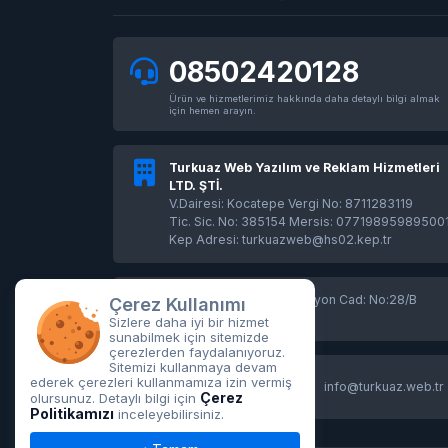
08502420128
Ürün ve hizmetlerimiz hakkında daha detaylı bilgi almak
için hemen arayın.
Turkuaz Web Yazılım ve Reklam Hizmetleri
LTD. ŞTİ.
V.Dairesi: Kocatepe Vergi No: 8711283119
Tic. Sic. No: 385154 Mersis: 07719895989500
Kep Adresi: turkuazweb@hs02.kep.tr
Kayadibi Mah. İzmir İstasyon Cad: No:28/B
Çerez Kullanımı
Merkez/Afyonkarahisar
Sizlere daha iyi bir hizmet
sunabilmek için sitemizde
çerezlerden faydalanıyoruz.
Sitemizi kullanmaya devam
08502420128
ederek çerezleri kullanmamıza izin vermiş
info@turkuaz.web.tr
08508400128
Çerez
olursunuz. Detaylı bilgi için
Politikamızı
inceleyebilirsiniz.