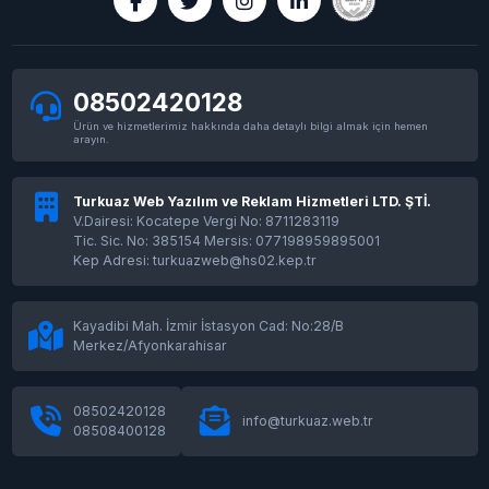
08502420128
Ürün ve hizmetlerimiz hakkında daha detaylı bilgi almak için hemen
arayın.
Turkuaz Web Yazılım ve Reklam Hizmetleri LTD. ŞTİ.
V.Dairesi: Kocatepe Vergi No: 8711283119
Tic. Sic. No: 385154 Mersis: 077198959895001
Kep Adresi: turkuazweb@hs02.kep.tr
Kayadibi Mah. İzmir İstasyon Cad: No:28/B
Merkez/Afyonkarahisar
08502420128
info@turkuaz.web.tr
08508400128