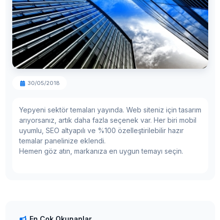
30/05/2018
Yepyeni sektör temaları yayında. Web siteniz için tasarım
arıyorsanız, artık daha fazla seçenek var. Her biri mobil
uyumlu, SEO altyapılı ve %100 özelleştirilebilir hazır
temalar panelinize eklendi.
Hemen göz atın, markanıza en uygun temayı seçin.
Tema Satın Al, Ücretsiz Kurulum Bizden
Yeni Temalar Eklendi
En Çok Okunanlar