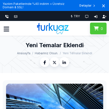
Yazılım Paketlerinde %40 indirim + Ücretsiz
Detaylar
Domain & SSL!
₺ TRY
0
Yeni Temalar Eklendi
Anasayfa
Haberiniz Olsun.
Yeni Temalar Eklendi